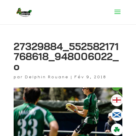
27329884_552582171
768618_948006022_
o
par
Delphin Rouane
|
Fév 9, 2018